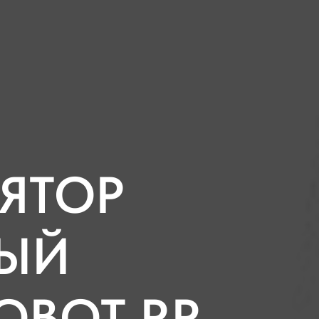
ЯТОР
ЫЙ
BOT RR-