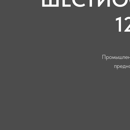
1
Промышленн
предн