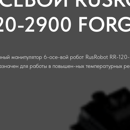
20-2900 FOR
ый манипулятор 6-осе-вой робот RusRobot RR-120
азначен для работы в повышен-ных температурных ре