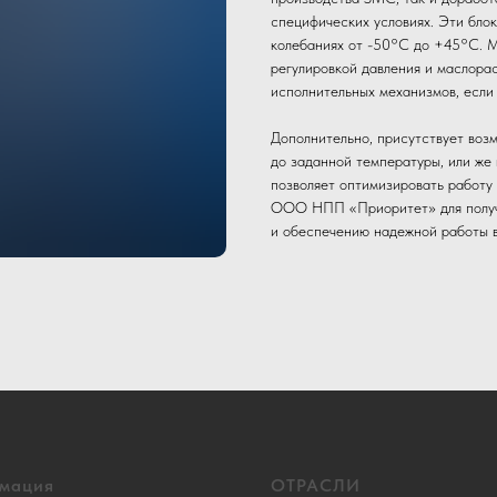
специфических условиях. Эти бло
колебаниях от -50°С до +45°С. М
регулировкой давления и маслора
исполнительных механизмов, если
Дополнительно, присутствует воз
до заданной температуры, или же 
позволяет оптимизировать работу
ООО НПП «Приоритет» для получе
и обеспечению надежной работы 
мация
ОТРАСЛИ