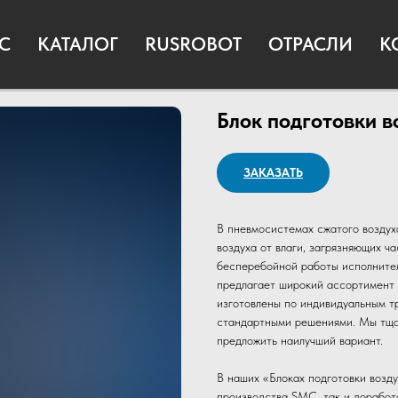
С
КАТАЛОГ
RUSROBOT
ОТРАСЛИ
К
Блок подготовки в
ЗАКАЗАТЬ
В пневмосистемах сжатого воздух
воздуха от влаги, загрязняющих ч
бесперебойной работы исполнит
предлагает широкий ассортимент 
изготовлены по индивидуальным т
стандартными решениями. Мы тща
предложить наилучший вариант.
В наших «Блоках подготовки возд
производства SMC, так и доработ