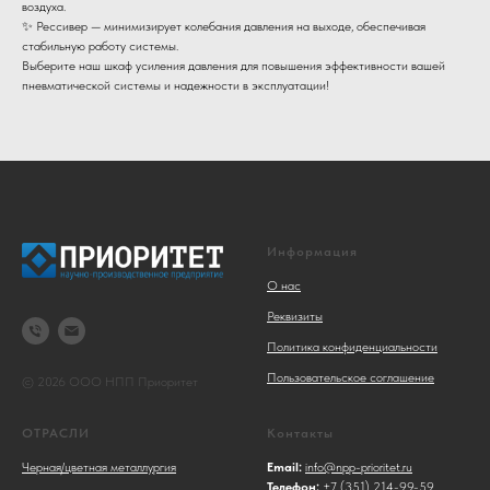
воздуха.
✨ Рессивер — минимизирует колебания давления на выходе, обеспечивая
стабильную работу системы.
Выберите наш шкаф усиления давления для повышения эффективности вашей
пневматической системы и надежности в эксплуатации!
Информация
О нас
Реквизиты
Политика конфиденциальности
Пользовательское соглашение
© 2026 ООО НПП Приоритет
ОТРАСЛИ
Контакты
Черная/цветная металлургия
Email:
info@npp-prioritet.ru
Телефон:
+7 (351) 214-99-59